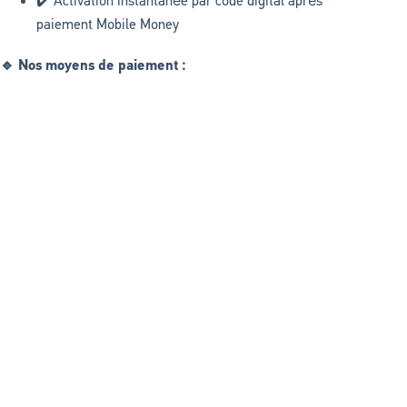
✔️ Activation instantanée par code digital après
paiement Mobile Money
🔹 Nos moyens de paiement :