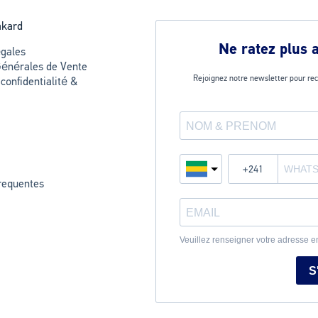
akard
Ne ratez plus 
gales
Générales de Vente
Rejoignez notre newsletter pour rec
 confidentialité &
requentes
Veuillez renseigner votre adresse e
S