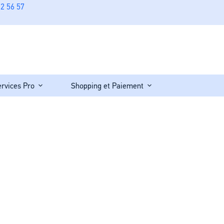
2 56 57
ervices Pro
Shopping et Paiement