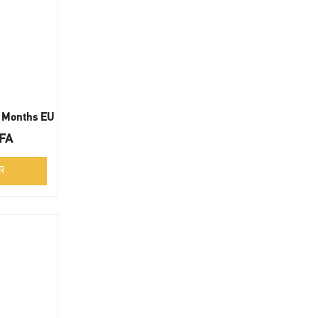
3 Months EU
FA
R