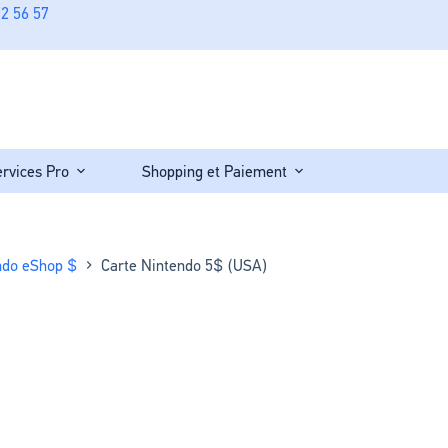
2 56 57
ervices Pro
Shopping et Paiement
ndo eShop $
Carte Nintendo 5$ (USA)