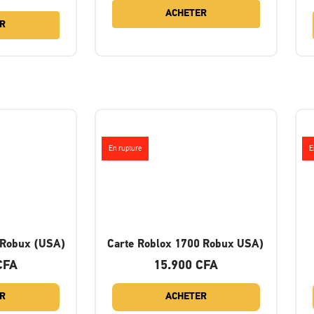
ACHETER
R
En rupture
E
 Robux (USA)
Carte Roblox 1700 Robux USA)
CFA
15.900
CFA
R
ACHETER