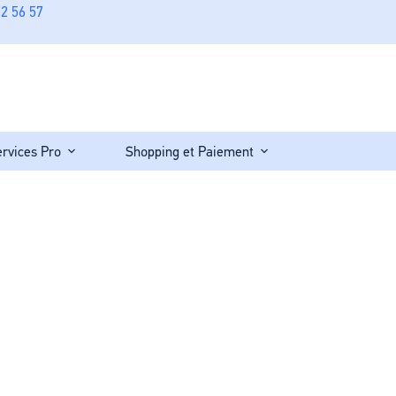
2 56 57
ervices Pro
Shopping et Paiement