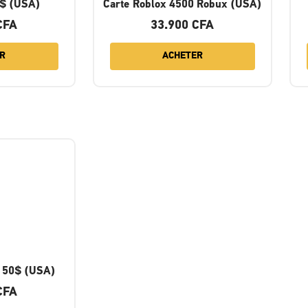
5$ (USA)
Carte Roblox 4500 Robux (USA)
CFA
33.900
CFA
R
ACHETER
n 50$ (USA)
CFA