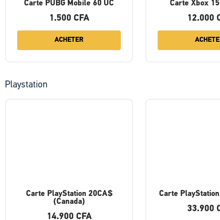
Carte PUBG Mobile 60 UC
Carte Xbox 1
1.500
CFA
12.000
ACHETER
ACHETE
Playstation
Carte PlayStation 20CA$
Carte PlayStatio
(Canada)
33.900
14.900
CFA