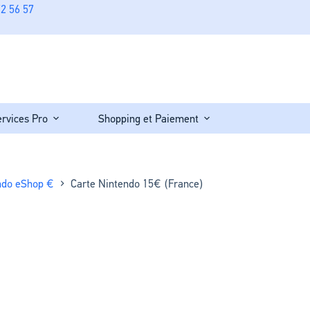
2 56 57
ervices Pro
Shopping et Paiement
ndo eShop €
Carte Nintendo 15€ (France)