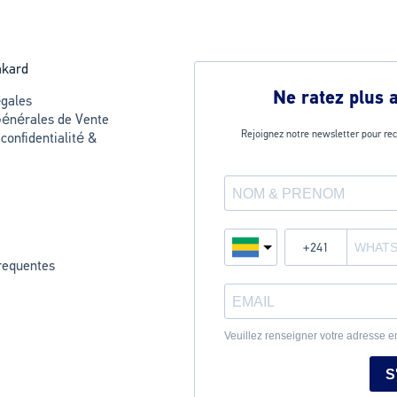
akard
Ne ratez plus 
gales
Générales de Vente
Rejoignez notre newsletter pour rec
 confidentialité &
requentes
Veuillez renseigner votre adresse e
S